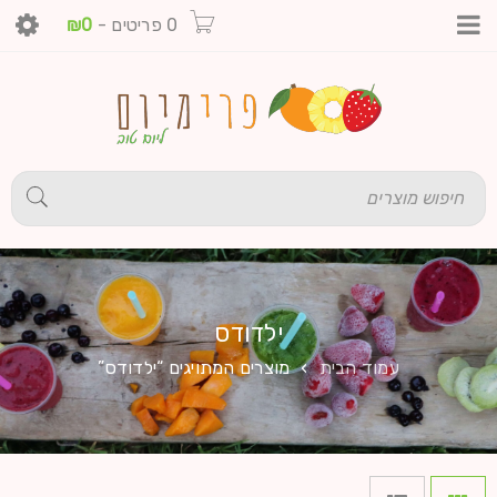
0 פריטים
-
0
₪
ילדודס
עמוד הבית
›
מוצרים המתויגים “ילדודס”