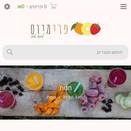
0 פריטים
-
0
₪
חנות
עמוד הבית
›
חנות