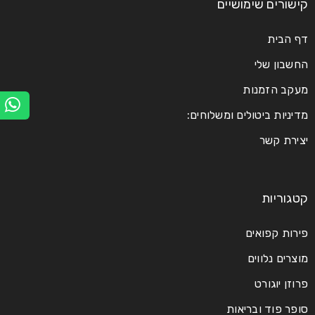
קישורים שימושיים
דף הבית
Logo strong 3
החשבון שלי
מעקב הזמנות
28
HelasticAdmin
0
0
מדיניות ביטולים ומשלוחים:
מרץ
יצירת קשר
קרא עוד
קטגוריות
פירות קפואים
מוצרים נלווים
Logo strong 2
פרוזן יוגורט
28
סופר פוד ובריאות