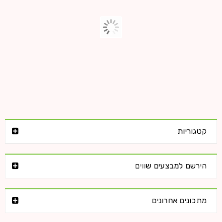
Logo strong 6
28
HelasticAdmin
0
0
מרץ
קטגוריות
קרא עוד
הירשם למבצעים שווים
Logo strong 5
מתכונים אחרונים