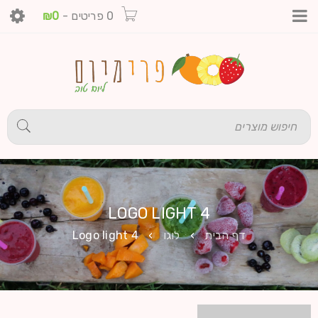
0 פריטים
-
0
₪
LOGO LIGHT 4
דף הבית
›
לוגו
›
Logo light 4