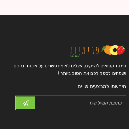
28
HelasticAdmin
0
0
מרץ
קרא עוד
פירות קפואים לשייקים, אצלינו לא מתפשרים על איכות. נהנים
Logo strong 4
ושמחים לספק לכם את הטוב ביותר !
28
הירשמו למבצעים שווים
HelasticAdmin
0
0
מרץ
קרא עוד