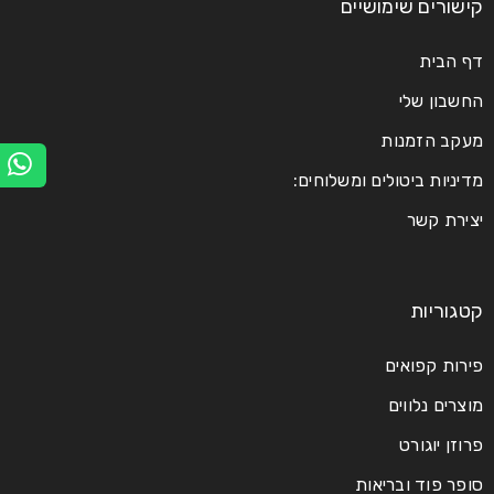
קישורים שימושיים
דף הבית
Logo strong 2
החשבון שלי
מעקב הזמנות
28
HelasticAdmin
0
0
מדיניות ביטולים ומשלוחים:
מרץ
יצירת קשר
קרא עוד
קטגוריות
פירות קפואים
מוצרים נלווים
Logo strong 1
פרוזן יוגורט
28
סופר פוד ובריאות