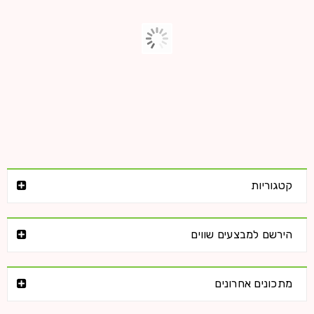
Logo strong 6
28
HelasticAdmin
0
0
מרץ
קטגוריות
קרא עוד
הירשם למבצעים שווים
Logo strong 5
מתכונים אחרונים