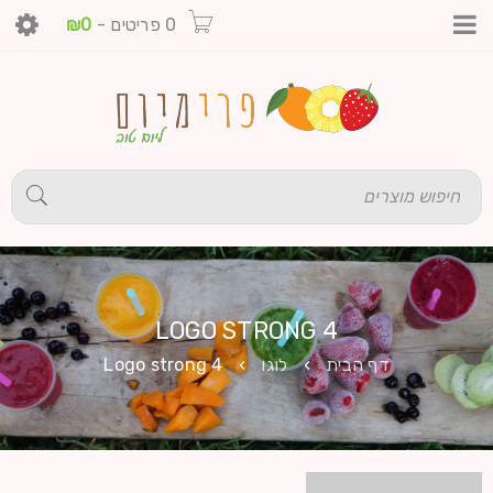
0 פריטים
-
0
₪
LOGO STRONG 4
דף הבית
›
לוגו
›
Logo strong 4