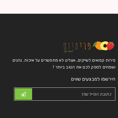
28
HelasticAdmin
0
0
מרץ
קרא עוד
פירות קפואים לשייקים, אצלינו לא מתפשרים על איכות. נהנים
Logo strong 3
ושמחים לספק לכם את הטוב ביותר !
28
הירשמו למבצעים שווים
HelasticAdmin
0
0
מרץ
קרא עוד