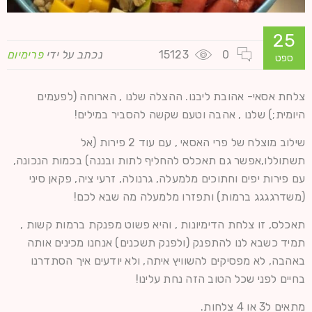
25
0
15123
נכתב על ידי
פרימיום
ספט
צלחת אסאי- אהובת ליבנו. ההצלה שלנו , הארוחה (לפעמים
היומית;) שלנו , אהבה וטעם שקשה להסביר במילים!
שילוב מוצלח של פרי האסאי , עם עוד 2 פירות (אל
תשתוללו,אפשר גם תאכלס להחליף לתות ובננה) בכמות הנכונה,
עם פירות יפים וחתוכים מלמעלה, גרנולה, זרעי ציה, פקאן סיני
(משדרגגגג ברמות) ותפזרו מלמעלה מה שבא לכם!
תאכלס, זו צלחת הדימיונות , והיא פשוט מפנקת ברמות קשות ,
תמיד כשבא לנו להתפנק (ולפנק תשכנים) אנחנו מכינים אותה
באהבה, לא מפסיקים להשוויץ איתה, ולא יודעים איך הסתדרנו
בחיים לפני שכל הטוב הזה נחת עלינו!
מתאים ל3 או 4 צלחות.