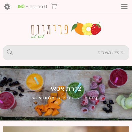
0 פריטים
-
0
₪
צלחת אסאי
דף הבית
›
כללי
›
צלחת אסאי