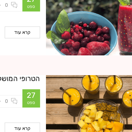
0
ספט
קרא עוד
הטרופי המושל
27
0
ספט
0
קרא עוד
לת כל יום , או