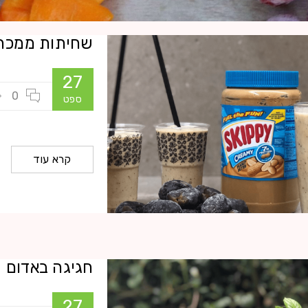
שחיתות ממכר
27
0
ספט
קרא עוד
חגיגה באדום
27