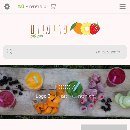
0 פריטים
-
0
₪
LOGO 3
דף הבית
›
לוגו
›
Logo 3