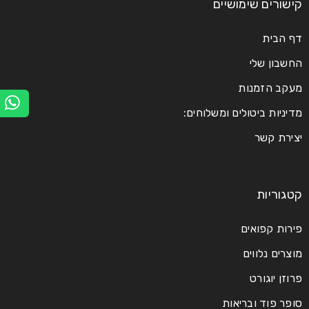
קישורים שימושיים
דף הבית
Logo strong 3
החשבון שלי
מעקב הזמנות
28
HelasticAdmin
0
0
מדיניות ביטולים ומשלוחים:
מרץ
יצירת קשר
קרא עוד
קטגוריות
פירות קפואים
מוצרים נלווים
Logo strong 2
פרוזן יוגורט
28
סופר פוד ובריאות