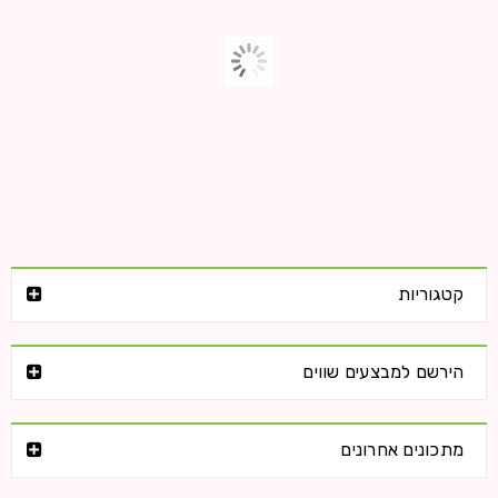
Logo strong 6
28
HelasticAdmin
0
0
מרץ
קטגוריות
קרא עוד
הירשם למבצעים שווים
Logo strong 5
מתכונים אחרונים