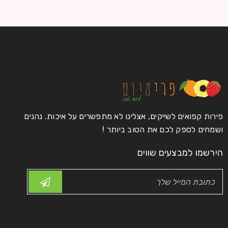
28
HelasticAdmin
0
0
מרץ
קרא עוד
פירות קפואים לשייקים, אצלינו לא מתפשרים על איכות. נהנים
Logo strong 4
ושמחים לספק לכם את הטוב ביותר !
28
הירשמו למבצעים שווים
HelasticAdmin
0
0
מרץ
קרא עוד