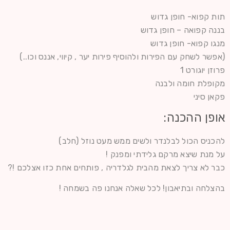
תות קפוא- חופן גדוש
בננה קפואה – חופן גדוש
מנגו קפוא- חופן גדוש
(אפשר לשחק עם הפירות ולהוסיף פירות יער , קיווי, אננס וכו..)
פרוזן יוגורט 1
מקופלת חומה ולבנה
פקאן סיני
אופן ההכנה:
להכניס הכול לבלנדר ולשים ממש מעט נוזל (חלב)
על מנת שיצא מרקם גלידתי ומפנק !
כבר לא צריך לצאת מהבית לגלדריה , פותחים אחת כזו אצלכם !?
בהצלחה ובתיאבון! לכל שאלה אנחנו פה בשמחה !