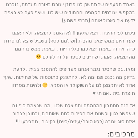
באחד הפעמים שהתחשק לנו פרוזן יוגורט בצורה מוגזמת, נזכרנו
במקפאי יוגורטים הקטנים והחמודים שיש לנו, ושאף פעם לא באמת
ידענו איך לאכול אותם (תרתי משמע)
ניסינו לפי ההיגיון , ויצא שיגעון !! לא האמנו לתוצאה, ולא האמנו
שעד היום ממש יצאנו מהבית (ושילמנו כסף) בשביל שיצא לנו פרוזן
כזה! אז זה באמת יוצא כמו בגלידריות , ובאמת ממש נדהמנו
מהתוצאה. ואמרנו שחייבים לספר על זה לעולם
ומאז, גם שהסגר נגמר אנחנו מעדיפים להתפנק בבית , לדעת
בדיוק מה נכנס שם ומה לא , להתפנק בתוספות של שחיתות, שאף
אחד לא יתקמצן לנו על השוקולד או הפקאן
ולהינות מפרוזן
תוצרת בית , אמיתי
♥
אז הנה המתכון המהממם והמוצלח שלנו , מה שבאמת כיף זה
שאפשר לגוון ולשנות את הפירות למה שאוהבים, וכמובן לבחור
איזה סוג יוגורט (ללא סוכר/עיזים/סויה) בקיצור , תתפרעו !!!
מרכיבים: