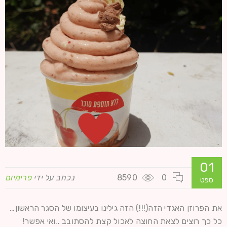
01
0
8590
נכתב על ידי
פרימיום
ספט
את הפרוזן האגדי הזה(!!!) הזה גילינו בעיצומו של הסגר הראשון…
כל כך רוצים לצאת החוצה לאכול קצת להסתובב ..ואי אפשר!